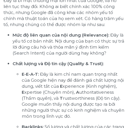
Đây là bí mật thương mại lớn nhất của Google, và nó
liên tục thay đổi. Không ai biết chính xác 100% công
thức, nhưng Google đã công khai các nhóm yếu tố
chính mà thuật toán của họ xem xét. Có hàng trăm yếu
tố, nhưng chúng có thể được nhóm lại như sau:
Mức độ liên quan của nội dung (Relevance):
Đây là
yếu tố cơ bản nhất. Nội dung của bạn có thực sự trả
lời đúng câu hỏi và thỏa mãn ý định tìm kiếm
(Search Intent) của người dùng hay không?
Chất lượng và Độ tin cậy (Quality & Trust):
E-E-A-T:
Đây là kim chỉ nam quan trọng nhất
của Google hiện nay để đánh giá chất lượng nội
dung, viết tắt của
E
xperience (Kinh nghiệm),
E
xpertise (Chuyên môn),
A
uthoritativeness
(Thẩm quyền), và
T
rustworthiness (Độ tin cậy).
Google muốn thấy nội dung được tạo ra bởi
những người thực sự có kinh nghiệm và chuyên
môn trong lĩnh vực đó.
Backlinks:
Số lượng và chất lượng của các trang