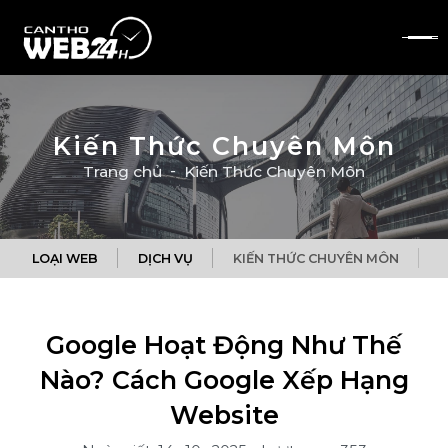
Kiến Thức Chuyên Môn
Trang chủ
Kiến Thức Chuyên Môn
LOẠI WEB
DỊCH VỤ
KIẾN THỨC CHUYÊN MÔN
Q
Google Hoạt Động Như Thế
Nào? Cách Google Xếp Hạng
Website