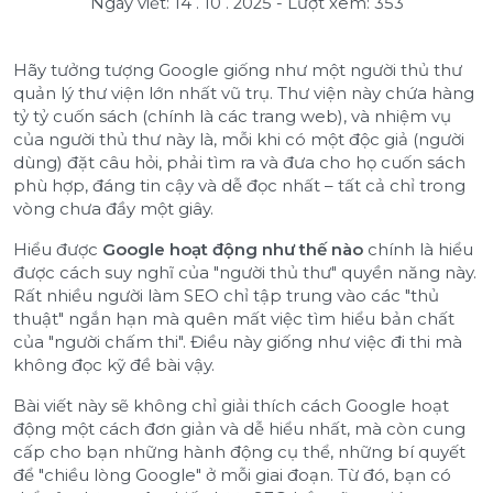
Ngày viết: 14 . 10 . 2025
-
Lượt xem: 353
Hãy tưởng tượng Google giống như một người thủ thư
quản lý thư viện lớn nhất vũ trụ. Thư viện này chứa hàng
tỷ tỷ cuốn sách (chính là các trang web), và nhiệm vụ
của người thủ thư này là, mỗi khi có một độc giả (người
dùng) đặt câu hỏi, phải tìm ra và đưa cho họ cuốn sách
phù hợp, đáng tin cậy và dễ đọc nhất – tất cả chỉ trong
vòng chưa đầy một giây.
Hiểu được
Google hoạt động như thế nào
chính là hiểu
được cách suy nghĩ của "người thủ thư" quyền năng này.
Rất nhiều người làm SEO chỉ tập trung vào các "thủ
thuật" ngắn hạn mà quên mất việc tìm hiểu bản chất
của "người chấm thi". Điều này giống như việc đi thi mà
không đọc kỹ đề bài vậy.
Bài viết này sẽ không chỉ giải thích cách Google hoạt
động một cách đơn giản và dễ hiểu nhất, mà còn cung
cấp cho bạn những hành động cụ thể, những bí quyết
để "chiều lòng Google" ở mỗi giai đoạn. Từ đó, bạn có