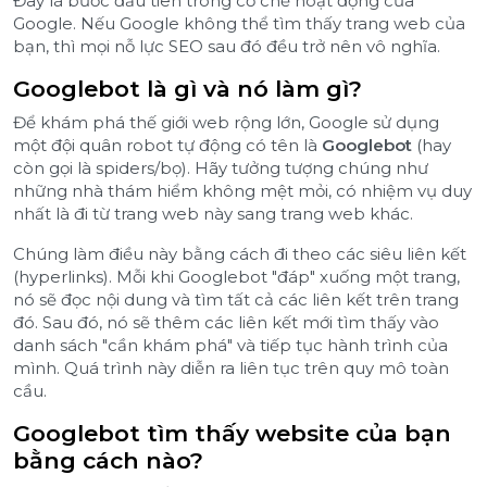
Đây là bước đầu tiên trong cơ chế hoạt động của
Google. Nếu Google không thể tìm thấy trang web của
bạn, thì mọi nỗ lực SEO sau đó đều trở nên vô nghĩa.
Googlebot là gì và nó làm gì?
Để khám phá thế giới web rộng lớn, Google sử dụng
một đội quân robot tự động có tên là
Googlebot
(hay
còn gọi là spiders/bọ). Hãy tưởng tượng chúng như
những nhà thám hiểm không mệt mỏi, có nhiệm vụ duy
nhất là đi từ trang web này sang trang web khác.
Chúng làm điều này bằng cách đi theo các siêu liên kết
(hyperlinks). Mỗi khi Googlebot "đáp" xuống một trang,
nó sẽ đọc nội dung và tìm tất cả các liên kết trên trang
đó. Sau đó, nó sẽ thêm các liên kết mới tìm thấy vào
danh sách "cần khám phá" và tiếp tục hành trình của
mình. Quá trình này diễn ra liên tục trên quy mô toàn
cầu.
Googlebot tìm thấy website của bạn
bằng cách nào?