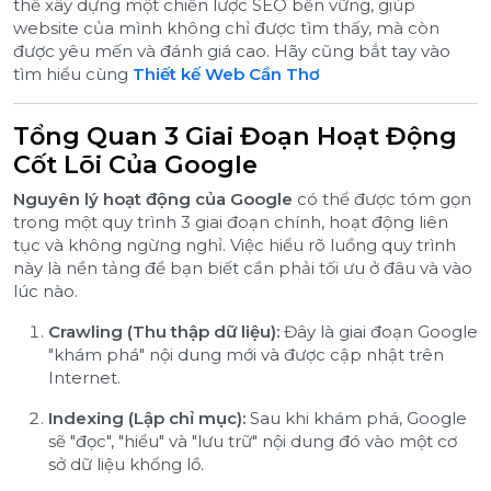
thể xây dựng một chiến lược SEO bền vững, giúp
website của mình không chỉ được tìm thấy, mà còn
được yêu mến và đánh giá cao. Hãy cũng bắt tay vào
tìm hiểu cùng
Thiết kế Web Cần Thơ
Tổng Quan 3 Giai Đoạn Hoạt Động
Cốt Lõi Của Google
Nguyên lý hoạt động của Google
có thể được tóm gọn
trong một quy trình 3 giai đoạn chính, hoạt động liên
tục và không ngừng nghỉ. Việc hiểu rõ luồng quy trình
này là nền tảng để bạn biết cần phải tối ưu ở đâu và vào
lúc nào.
Crawling (Thu thập dữ liệu):
Đây là giai đoạn Google
"khám phá" nội dung mới và được cập nhật trên
Internet.
Indexing (Lập chỉ mục):
Sau khi khám phá, Google
sẽ "đọc", "hiểu" và "lưu trữ" nội dung đó vào một cơ
sở dữ liệu khổng lồ.