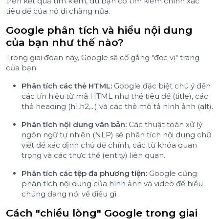
trên kết quả tìm kiếm, dù bạn có tìm kiếm chính xác
tiêu đề của nó đi chăng nữa.
Google phân tích và hiểu nội dung
của bạn như thế nào?
Trong giai đoạn này, Google sẽ cố gắng "đọc vị" trang
của bạn:
Phân tích các thẻ HTML:
Google đặc biệt chú ý đến
các tín hiệu từ mã HTML như thẻ tiêu đề (title), các
thẻ heading (h1,h2,...) và các thẻ mô tả hình ảnh (alt).
Phân tích nội dung văn bản:
Các thuật toán xử lý
ngôn ngữ tự nhiên (NLP) sẽ phân tích nội dung chữ
viết để xác định chủ đề chính, các từ khóa quan
trọng và các thực thể (entity) liên quan.
Phân tích các tệp đa phương tiện:
Google cũng
phân tích nội dung của hình ảnh và video để hiểu
chúng đang nói về điều gì.
Cách "chiều lòng" Google trong giai