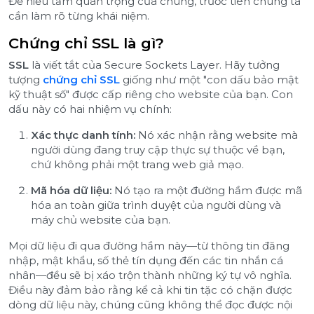
Để hiểu tầm quan trọng của chúng, trước tiên chúng ta
cần làm rõ từng khái niệm.
Chứng chỉ SSL là gì?
SSL
là viết tắt của Secure Sockets Layer. Hãy tưởng
tượng
chứng chỉ SSL
giống như một "con dấu bảo mật
kỹ thuật số" được cấp riêng cho website của bạn. Con
dấu này có hai nhiệm vụ chính:
Xác thực danh tính:
Nó xác nhận rằng website mà
người dùng đang truy cập thực sự thuộc về bạn,
chứ không phải một trang web giả mạo.
Mã hóa dữ liệu:
Nó tạo ra một đường hầm được mã
hóa an toàn giữa trình duyệt của người dùng và
máy chủ website của bạn.
Mọi dữ liệu đi qua đường hầm này—từ thông tin đăng
nhập, mật khẩu, số thẻ tín dụng đến các tin nhắn cá
nhân—đều sẽ bị xáo trộn thành những ký tự vô nghĩa.
Điều này đảm bảo rằng kể cả khi tin tặc có chặn được
dòng dữ liệu này, chúng cũng không thể đọc được nội