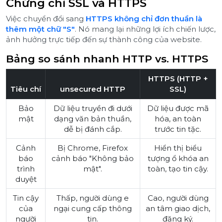
Chứng chỉ SSL và HTTPS
Việc chuyển đổi sang
HTTPS không chỉ đơn thuần là
thêm một chữ "S"
. Nó mang lại những lợi ích chiến lược,
ảnh hưởng trực tiếp đến sự thành công của website.
Bảng so sánh nhanh HTTP vs. HTTPS
HTTPS (HTTP +
Tiêu chí
unsecured HTTP
SSL)
Bảo
Dữ liệu truyền đi dưới
Dữ liệu được mã
mật
dạng văn bản thuần,
hóa, an toàn
dễ bị đánh cắp.
trước tin tặc.
Cảnh
Bị Chrome, Firefox
Hiển thị biểu
báo
cảnh báo "Không bảo
tượng ổ khóa an
trình
mật".
toàn, tạo tin cậy.
duyệt
Tin cậy
Thấp, người dùng e
Cao, người dùng
của
ngại cung cấp thông
an tâm giao dịch,
người
tin.
đăng ký.