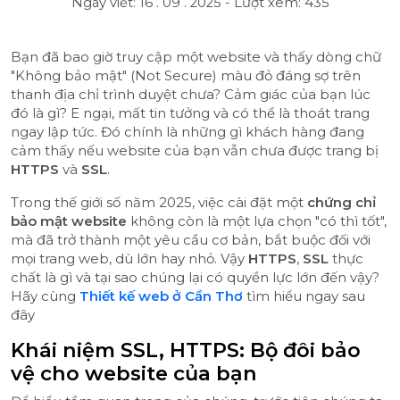
Ngày viết: 16 . 09 . 2025
-
Lượt xem: 435
Bạn đã bao giờ truy cập một website và thấy dòng chữ
"Không bảo mật" (Not Secure) màu đỏ đáng sợ trên
thanh địa chỉ trình duyệt chưa? Cảm giác của bạn lúc
đó là gì? E ngại, mất tin tưởng và có thể là thoát trang
ngay lập tức. Đó chính là những gì khách hàng đang
cảm thấy nếu website của bạn vẫn chưa được trang bị
HTTPS
và
SSL
.
Trong thế giới số năm 2025, việc cài đặt một
chứng chỉ
bảo mật website
không còn là một lựa chọn "có thì tốt",
mà đã trở thành một yêu cầu cơ bản, bắt buộc đối với
mọi trang web, dù lớn hay nhỏ. Vậy
HTTPS
,
SSL
thực
chất là gì và tại sao chúng lại có quyền lực lớn đến vậy?
Hãy cùng
Thiết kế web ở Cần Thơ
tìm hiểu ngay sau
đây
Khái niệm SSL, HTTPS: Bộ đôi bảo
vệ cho website của bạn