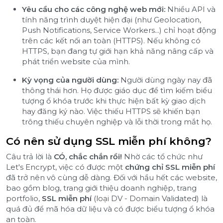
Yêu cầu cho các công nghệ web mới:
Nhiều API và
tính năng trình duyệt hiện đại (như Geolocation,
Push Notifications, Service Workers...) chỉ hoạt động
trên các kết nối an toàn (HTTPS). Nếu không có
HTTPS, bạn đang tự giới hạn khả năng nâng cấp và
phát triển website của mình.
Kỳ vọng của người dùng:
Người dùng ngày nay đã
thông thái hơn. Họ được giáo dục để tìm kiếm biểu
tượng ổ khóa trước khi thực hiện bất kỳ giao dịch
hay đăng ký nào. Việc thiếu HTTPS sẽ khiến bạn
trông thiếu chuyên nghiệp và lỗi thời trong mắt họ.
Có nên sử dụng SSL miễn phí không?
Câu trả lời là
CÓ, chắc chắn rồi!
Nhờ các tổ chức như
Let's Encrypt, việc có được một
chứng chỉ SSL miễn phí
đã trở nên vô cùng dễ dàng. Đối với hầu hết các website,
bao gồm blog, trang giới thiệu doanh nghiệp, trang
portfolio,
SSL miễn phí
(loại DV - Domain Validated) là
quá đủ để mã hóa dữ liệu và có được biểu tượng ổ khóa
an toàn.