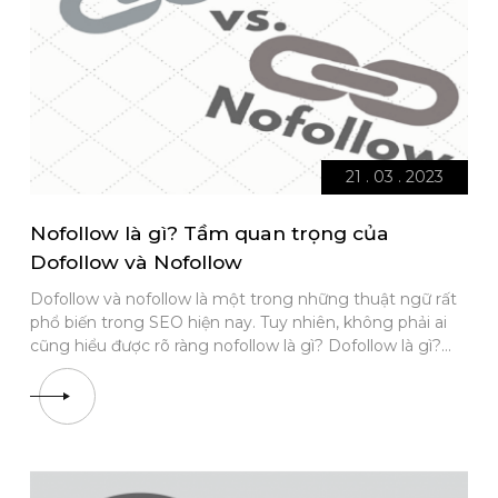
21 . 03 . 2023
Nofollow là gì? Tầm quan trọng của
Dofollow và Nofollow
Dofollow và nofollow là một trong những thuật ngữ rất
phổ biến trong SEO hiện nay. Tuy nhiên, không phải ai
cũng hiểu được rõ ràng nofollow là gì? Dofollow là gì?
Chúng có tầm quan trọng thế nào với website? Bài viết
sau đây Thiết kế web Cần Thơ sẽ chia sẻ và giúp bạn hiểu
hơn về những vấn đề trên. Dofollow và Nofollow là gì?
Khi điều hành và phát triển 1 website, chắc hẳn bạn sẽ
không xạ là gì việc phải trích dẫn một link website khác
không phải của mình. Hành động này trong SEO được