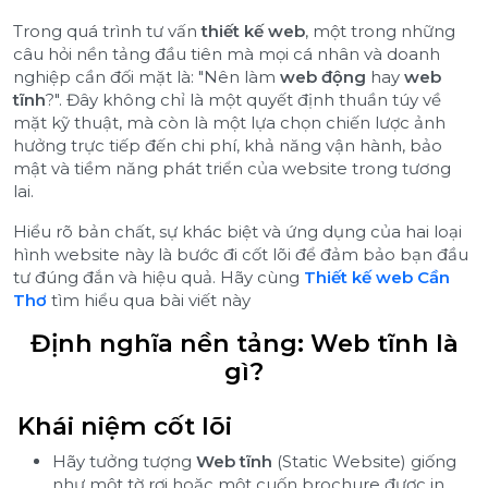
Trong quá trình tư vấn
thiết kế web
, một trong những
câu hỏi nền tảng đầu tiên mà mọi cá nhân và doanh
nghiệp cần đối mặt là: "Nên làm
web động
hay
web
tĩnh
?". Đây không chỉ là một quyết định thuần túy về
mặt kỹ thuật, mà còn là một lựa chọn chiến lược ảnh
hưởng trực tiếp đến chi phí, khả năng vận hành, bảo
mật và tiềm năng phát triển của website trong tương
lai.
Hiểu rõ bản chất, sự khác biệt và ứng dụng của hai loại
hình website này là bước đi cốt lõi để đảm bảo bạn đầu
tư đúng đắn và hiệu quả. Hãy cùng
Thiết kế web Cần
Thơ
tìm hiểu qua bài viết này
Định nghĩa nền tảng: Web tĩnh là
gì?
Khái niệm cốt lõi
Hãy tưởng tượng
Web tĩnh
(Static Website) giống
như một tờ rơi hoặc một cuốn brochure được in