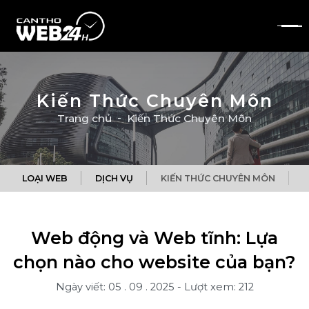
Kiến Thức Chuyên Môn
Trang chủ
Kiến Thức Chuyên Môn
LOẠI WEB
DỊCH VỤ
KIẾN THỨC CHUYÊN MÔN
Q
Web động và Web tĩnh: Lựa
chọn nào cho website của bạn?
Ngày viết: 05 . 09 . 2025
-
Lượt xem: 212