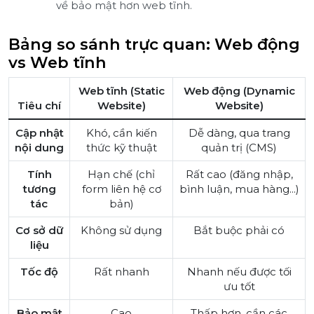
về bảo mật hơn web tĩnh.
Bảng so sánh trực quan: Web động
vs Web tĩnh
Web tĩnh (Static
Web động (Dynamic
Tiêu chí
Website)
Website)
Cập nhật
Khó, cần kiến
Dễ dàng, qua trang
nội dung
thức kỹ thuật
quản trị (CMS)
Tính
Hạn chế (chỉ
Rất cao (đăng nhập,
tương
form liên hệ cơ
bình luận, mua hàng...)
tác
bản)
Cơ sở dữ
Không sử dụng
Bắt buộc phải có
liệu
Tốc độ
Rất nhanh
Nhanh nếu được tối
ưu tốt
Bảo mật
Cao
Thấp hơn, cần các