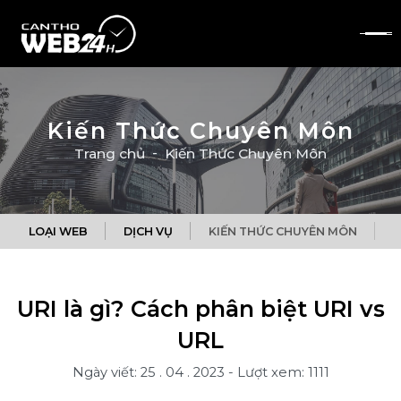
Kiến Thức Chuyên Môn
Trang chủ
Kiến Thức Chuyên Môn
LOẠI WEB
DỊCH VỤ
KIẾN THỨC CHUYÊN MÔN
Q
URI là gì? Cách phân biệt URI vs
URL
Ngày viết: 25 . 04 . 2023
-
Lượt xem: 1111