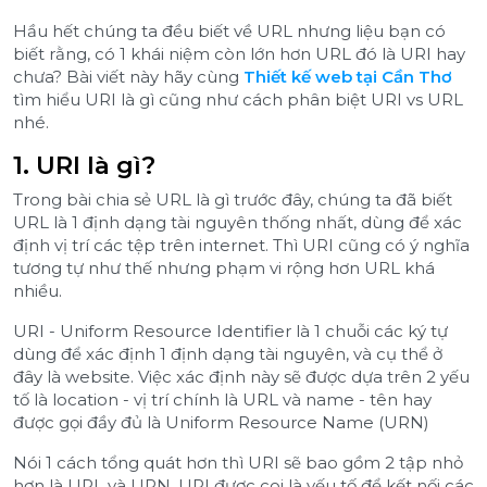
Hầu hết chúng ta đều biết về URL nhưng liệu bạn có
biết rằng, có 1 khái niệm còn lớn hơn URL đó là URI hay
chưa? Bài viết này hãy cùng
Thiết kế web tại Cần Thơ
tìm hiểu URI là gì cũng như cách phân biệt URI vs URL
nhé.
1. URI là gì?
Trong bài chia sẻ URL là gì trước đây, chúng ta đã biết
URL là 1 định dạng tài nguyên thống nhất, dùng để xác
định vị trí các tệp trên internet. Thì URI cũng có ý nghĩa
tương tự như thế nhưng phạm vi rộng hơn URL khá
nhiều.
URI - Uniform Resource Identifier là 1 chuỗi các ký tự
dùng để xác định 1 định dạng tài nguyên, và cụ thể ở
đây là website. Việc xác định này sẽ được dựa trên 2 yếu
tố là location - vị trí chính là URL và name - tên hay
được gọi đầy đủ là Uniform Resource Name (URN)
Nói 1 cách tổng quát hơn thì URI sẽ bao gồm 2 tập nhỏ
hơn là URL và URN. URI được coi là yếu tố để kết nối các