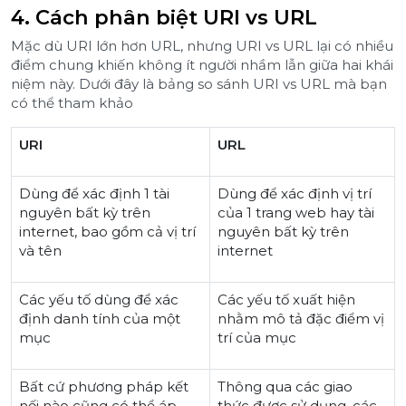
4. Cách phân biệt URI vs URL
Mặc dù URI lớn hơn URL, nhưng URI vs URL lại có nhiều
điểm chung khiến không ít người nhầm lẫn giữa hai khái
niệm này. Dưới đây là bảng so sánh URI vs URL mà bạn
có thể tham khảo
URI
URL
Dùng để xác định 1 tài
Dùng để xác định vị trí
nguyên bất kỳ trên
của 1 trang web hay tài
internet, bao gồm cả vị trí
nguyên bất kỳ trên
và tên
internet
Các yếu tố dùng để xác
Các yếu tố xuất hiện
định danh tính của một
nhằm mô tả đặc điểm vị
mục
trí của mục
Bất cứ phương pháp kết
Thông qua các giao
nối nào cũng có thể áp
thức được sử dụng, các