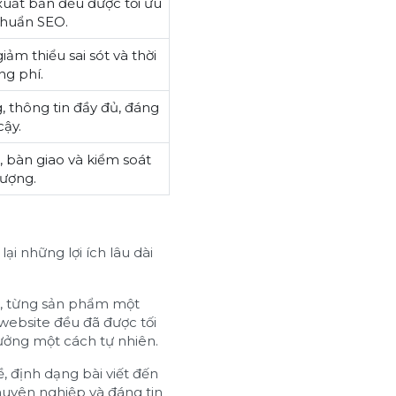
xuất bản đều được tối ưu
chuẩn SEO.
iảm thiểu sai sót và thời
ng phí.
, thông tin đầy đủ, đáng
cậy.
 bàn giao và kiểm soát
lượng.
ại những lợi ích lâu dài
iết, từng sản phẩm một
website đều đã được tối
ưởng một cách tự nhiên.
, định dạng bài viết đến
huyên nghiệp và đáng tin