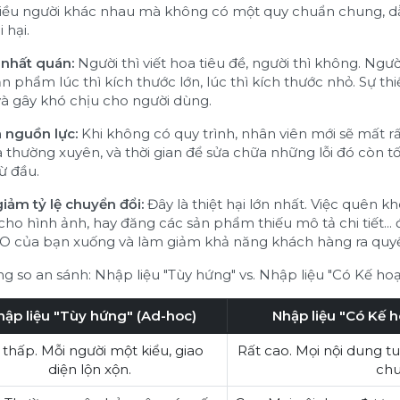
hiều người khác nhau mà không có một quy chuẩn chung, 
 hại.
 nhất quán:
Người thì viết hoa tiêu đề, người thì không. Người 
n phẩm lúc thì kích thước lớn, lúc thì kích thước nhỏ. Sự t
à gây khó chịu cho người dùng.
à nguồn lực:
Khi không có quy trình, nhân viên mới sẽ mất rấ
 ra thường xuyên, và thời gian để sửa chữa những lỗi đó còn 
ừ đầu.
giảm tỷ lệ chuyển đổi:
Đây là thiệt hại lớn nhất. Việc quên 
 cho hình ảnh, hay đăng các sản phẩm thiếu mô tả chi tiết...
EO của bạn xuống và làm giảm khả năng khách hàng ra quy
g so an sánh: Nhập liệu "Tùy hứng" vs. Nhập liệu "Có Kế ho
ập liệu "Tùy hứng" (Ad-hoc)
Nhập liệu "Có Kế h
 thấp. Mỗi người một kiểu, giao
Rất cao. Mọi nội dung t
diện lộn xộn.
chu