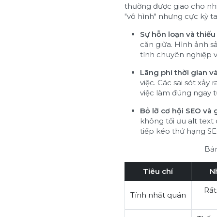
thường được giao cho n
"vô hình" nhưng cực kỳ tai
Sự hỗn loạn và thiếu
căn giữa. Hình ảnh sả
tính chuyên nghiệp v
Lãng phí thời gian v
việc. Các sai sót xảy
việc làm đúng ngay t
Bỏ lỡ cơ hội SEO và 
không tối ưu alt text
tiếp kéo thứ hạng S
Bản
Tiêu chí
Nh
Rất
Tính nhất quán