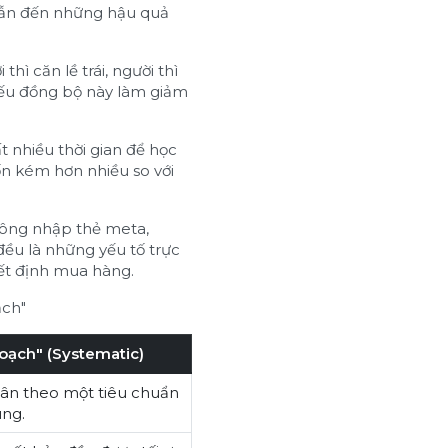
dẫn đến những hậu quả
thì căn lề trái, người thì
hiếu đồng bộ này làm giảm
t nhiều thời gian để học
tốn kém hơn nhiều so với
không nhập thẻ meta,
 đều là những yếu tố trực
ết định mua hàng.
ạch"
oạch" (Systematic)
uân theo một tiêu chuẩn
ng.