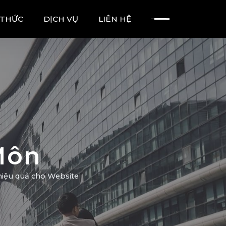
 THỨC
DỊCH VỤ
LIÊN HỆ
Môn
hiệu quả cho Website