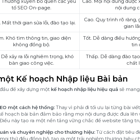
. Thường xuyên bỏ quên các yếu
Cao. Mọi nội dung được 
tố SEO On-page.
nội dung 
Cao. Quy trình rõ ràng, g
 Mất thời gian sửa lỗi, đào tạo lại.
gian lã
. Khó tìm thông tin, giao diện
Tốt. Dễ dàng điều hướng
không đồng bộ.
tin 
 Dễ xảy ra lỗi nghiêm trọng, khó
Thấp. Dễ dàng đào tạo,
bàn giao công việc.
chất 
 một Kế hoạch Nhập liệu Bài bản
n đầu để xây dựng một
kế hoạch nhập liệu hiệu quả
sẽ mang l
EO một cách hệ thống:
Thay vì phải đi tối ưu lại từng bài v
kế hoạch bài bản đảm bảo rằng mọi nội dung được đưa lên 
Điều này tạo ra một nền tảng vững chắc để website tăng tr
uán và chuyên nghiệp cho thương hiệu:
Từ cách đặt tiêu đề
 mọi thứ đều đồng bộ, tạo ra một trải nghiệm thương hiệu c