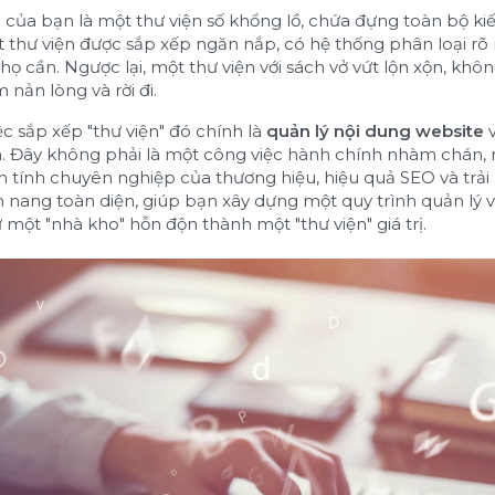
của bạn là một thư viện số khổng lồ, chứa đựng toàn bộ ki
 thư viện được sắp xếp ngăn nắp, có hệ thống phân loại rõ 
họ cần. Ngược lại, một thư viện với sách vở vứt lộn xộn, k
 nản lòng và rời đi.
ệc sắp xếp "thư viện" đó chính là
quản lý nội dung website
v
ả
. Đây không phải là một công việc hành chính nhàm chán,
ến tính chuyên nghiệp của thương hiệu, hiệu quả SEO và trả
m nang toàn diện, giúp bạn xây dựng một quy trình quản lý v
một "nhà kho" hỗn độn thành một "thư viện" giá trị.