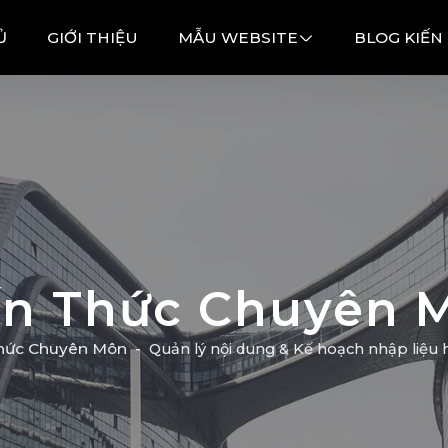
Ủ
GIỚI THIỆU
MẪU WEBSITE
BLOG KIẾN
ến Thức Chuyên 
hức Chuyên Môn
Quản lý nội dung & Kế hoạch nhập liệu 