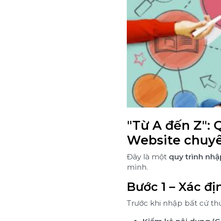
"Từ A đến Z": 
Website chuy
Đây là một
quy trình nhậ
mình.
Bước 1 – Xác đị
Trước khi nhập bất cứ thứ