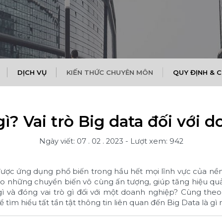
DỊCH VỤ
KIẾN THỨC CHUYÊN MÔN
QUY ĐỊNH & 
gì? Vai trò Big data đối với
Ngày viết: 07 . 02 . 2023
-
Lượt xem: 942
ược ứng dụng phổ biến trong hầu hết mọi lĩnh vực của nền k
 tạo những chuyển biến vô cùng ấn tượng, giúp tăng hiệu q
gì và đóng vai trò gì đối với một doanh nghiệp? Cùng theo 
 tìm hiểu tất tần tật thông tin liên quan đến Big Data là gì 