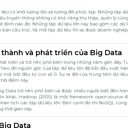
 liệu có khối lượng lớn và tương đối phức tạp. Những tập d
ệu truyền thống không có khả năng thu thập, quản lý cũng
t định nào đó. Những tập dữ liệu lớn này bao gồm các dữ l
 bán cấu trúc. Và mỗi tập dữ liệu thì lại được doanh nghiệ
 thành và phát triển của Big Data
hát triển và trở nên phổ biến trong những năm gần đây. T
 Theo đó nguồn gốc của tập dữ liệu lớn đã bắt đầu xuất hiệ
chỉ mới bắt đầu từ con số 0. Sự ra đời của trung tâm dữ liệ
hời điểm này.
g Data trở nên phổ biến và được nhiều người biết đến h
uyến khác. Hadoop (2005) là một framework open-source 
, phân tích các tập dữ liệu lớn. Bên cạnh đó thì NoSQL cũng
g thời gian này.
Big Data