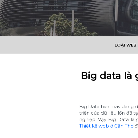
LOẠI WEB
Big data là 
Big Data hiện nay đang đ
triển của dữ liệu lớn đã
nghiệp. Vậy Big Data là 
Thiết kế web ở Cần Thơ
để