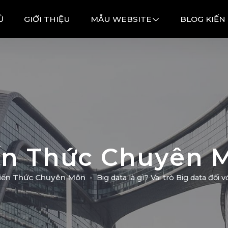
Ủ
GIỚI THIỆU
MẪU WEBSITE
BLOG KIẾN
ến Thức Chuyên 
iến Thức Chuyên Môn
Big data là gì? Vai trò Big data đối