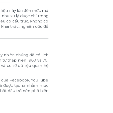
ữ liệu này lớn đến mức mà
 như xử lý được chỉ trong
iệu có cấu trúc, không có
p khai thác, nghiên cứu để
uy nhiên chúng đã có lịch
n từ thập niên 1960 và 70.
u và cơ sở dữ liệu quan hệ
ơn qua Facebook, YouTube
đã được tạo ra nhằm mục
 bắt đầu trở nên phổ biến