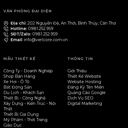
VĂN PHÒNG ĐẠI DIỆN
Địa chỉ:
202 Nguyễn Đệ, An Thới, Bình Thủy, Cần Thơ
Hotline:
0981.252.959
SĐT/Zalo:
0981.252.959
Email:
info@vietcore.com.vn
MẪU THIẾT KẾ
THÔNG TIN
Công Ty - Doanh Nghiệp
Giới Thiệu
Shop Bán Hàng
Thiết Kế Website
Xe Hơi - Ô Tô
Website Hosting
Bất Động Sản
Đăng Ký Tên Miền
Du Lịch - Khách Sạn
Quảng Cáo Google
Thiết Bị - Công Nghệ
Dịch Vụ SEO
Xây Dựng - Kiến Trúc - Nội
Digital Marketing
Thất
Thiết Bị Gia Dụng
Mỹ Phẩm - Thời Trang
Giáo Dục