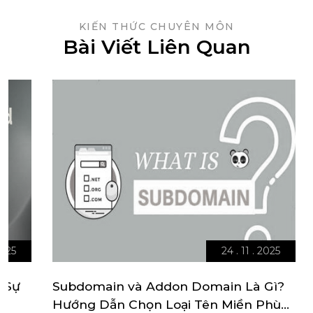
KIẾN THỨC CHUYÊN MÔN
Bài Viết Liên Quan
24 . 11 . 2025
Subdomain và Addon Domain Là Gì?
Cách 
Hướng Dẫn Chọn Loại Tên Miền Phù
Từng 