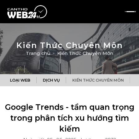
Kiến Thức Chuyên Môn
Trang chủ
Kiến Thức Chuyên Môn
LOẠI WEB
DỊCH VỤ
KIẾN THỨC CHUYÊN MÔN
Q
Google Trends - tầm quan trọng
trong phân tích xu hướng tìm
kiếm