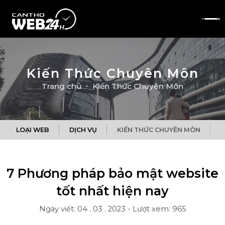
Kiến Thức Chuyên Môn
Trang chủ
Kiến Thức Chuyên Môn
LOẠI WEB
DỊCH VỤ
KIẾN THỨC CHUYÊN MÔN
Q
7 Phương pháp bảo mật website
tốt nhất hiện nay
Ngày viết: 04 . 03 . 2023
-
Lượt xem: 965