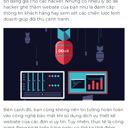
tin đáng giá cho các hacker. Nhưng có nhiều lý do để
hacker ghé thăm website của bạn như là đánh cắp
thông tin khách hàng hay xem xét các chiến lược kinh
doanh giúp đối thủ cạnh tranh.
Bên cạnh đó, bạn cũng không nên tin tưởng hoàn toàn
vào công nghệ bảo mật khi sử dụng dịch vụ thiết kế
website của các đơn vị uy tín. Tuy nhiên, thực tế là công
nghệ đang phát triển từng ngày, có thể tại thời điểm