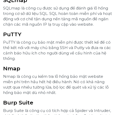
SQLmap
SQLmap là công cụ được sử dụng để đánh giá lỗ hổng
trong cơ sở dữ liệu SQL. SQL hoàn toàn miễn phí và hoạt
động với cơ chế tận dụng nền tảng mã nguồn để ngăn
chặn các mã nguồn IP lạ truy cập vào website.
PuTTY
PuTTY là công cụ bảo mật miễn phí được thiết kế để có
thể kết nối với máy chủ bằng SSH và Putty và đưa ra các
cảnh báo hữu ích cho người dùng về cấu hình của hệ
thống.
Nmap
Nmap là công cụ kiểm tra lỗ hổng bảo mật website
miễn phí trên hầu hết hệ điều hành. Nó có khả năng
vượt qua nhiều tường lửa, bộ lọc để quét và xử lý các lỗ
hổng bảo mật dù nhỏ nhất.
Burp Suite
Burp Suite là công cụ có tích hợp cả Spider và Intruder,