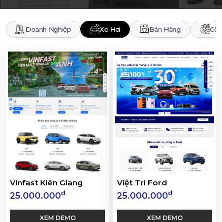
Doanh Nghiệp
Xe Hơi
Bán Hàng
Côn
Vinfast Kiên Giang
Việt Trì Ford
đ
đ
25.000.000
25.000.000
XEM DEMO
XEM DEMO