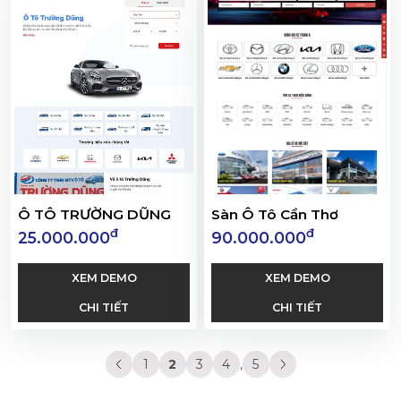
Ô TÔ TRƯỜNG DŨNG
Sàn Ô Tô Cần Thơ
đ
đ
25.000.000
90.000.000
XEM DEMO
XEM DEMO
CHI TIẾT
CHI TIẾT
1
2
3
4
,
5