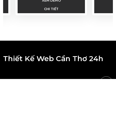
XEM DEMO
CHI TIẾT
Thiết Kế Web Cần Thơ 24h
BẢN ĐỒ CHỈ ĐƯỜNG
VĂN PHÒNG ĐẠI DIỆN