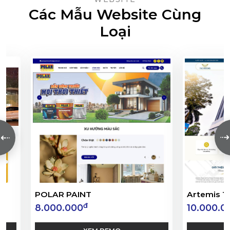
Các Mẫu Website Cùng
Loại
H
POLAR PAINT
Artemis T
đ
8.000.000
10.000.0