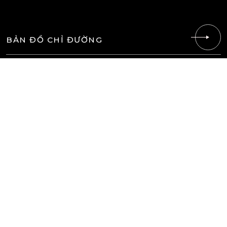
BẢN ĐỒ CHỈ ĐƯỜNG
VĂN PHÒNG ĐẠI DIỆN
Địa chỉ:
202 Nguyễn Đệ, An Thới, Bình Thủy, Cần Thơ
Hotline:
0981.252.959
SĐT/Zalo:
0981.252.959
Email:
info@vietcore.com.vn
MẪU THIẾT KẾ
THÔNG TIN
Công Ty - Doanh Nghiệp
Giới Thiệu
Shop Bán Hàng
Thiết Kế Website
Xe Hơi - Ô Tô
Website Hosting